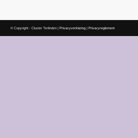
© Copyright - Cluster Terlinden |
Privacyverklaring
|
Privacyreglement