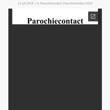
/
12 juli 2019
in
Parochiecontact
,
Parochiecontact 2019