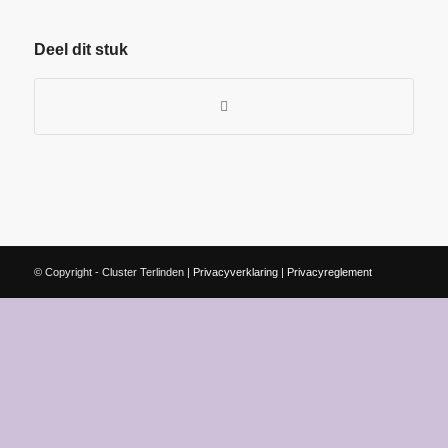
Deel dit stuk
© Copyright - Cluster Terlinden |
Privacyverklaring
|
Privacyreglement