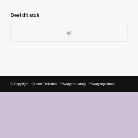
Deel dit stuk
© Copyright - Cluster Terlinden |
Privacyverklaring
|
Privacyreglement