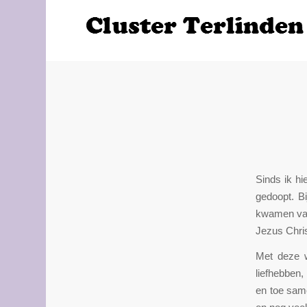
Sinds ik hi
gedoopt. B
kwamen vak
Jezus Chris
Met deze w
liefhebben
en toe same