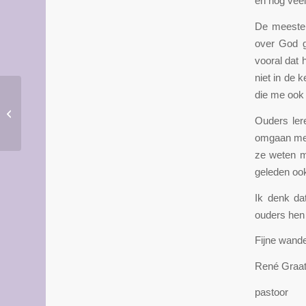
en nog vee
De meesten
over God g
vooral dat 
niet in de 
die me ook
BRONK – terugblik naar
Ouders ler
voren (augustus 2015)
omgaan met
ze weten m
geleden ook
Ik denk da
ouders hen
Fijne wande
René Graat
pastoor