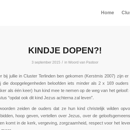
Home
Clu
KINDJE DOPEN?!
/
3 september 2015
in
Woord van Pastoor
er bij jullie in Cluster Terlinden ben gekomen (Kerstmis 2007) zijn er
ij die doopgelegenheden beloofden iets minder als 2 x 169 ouder
er als één keer) hun kind mee te nemen op de weg van het geloof:
tus “opdat ook dit kind Jezus achterna zal leven”.
oorden zeiden de ouders dat ze hun kind christelijk wilden opvo
, bidden, hoop geven, vertellen over Jezus, over de geloofsgemeens
n komt in de kerk, vergeving, zorgzaamheid, respect voor het leve