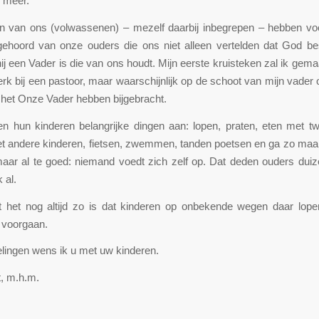
l meer.
 van ons (volwassenen) – mezelf daarbij inbegrepen – hebben voo
ehoord van onze ouders die ons niet alleen vertelden dat God b
hij een Vader is die van ons houdt. Mijn eerste kruisteken zal ik gem
kerk bij een pastoor, maar waarschijnlijk op de schoot van mijn vader
 het Onze Vader hebben bijgebracht.
en hun kinderen belangrijke dingen aan: lopen, praten, eten met t
 andere kinderen, fietsen, zwemmen, tanden poetsen en ga zo maar
aar al te goed: niemand voedt zich zelf op. Dat deden ouders duiz
 al.
t het nog altijd zo is dat kinderen op onbekende wegen daar lop
 voorgaan.
lingen wens ik u met uw kinderen.
, m.h.m.