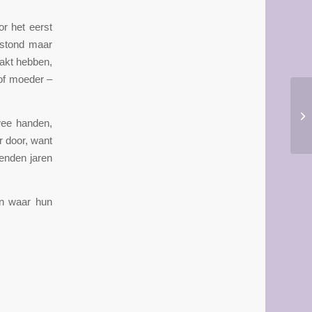
r het eerst
estond maar
aakt hebben,
 of moeder –
Pa
wee handen,
20
 door, want
enden jaren
en waar hun