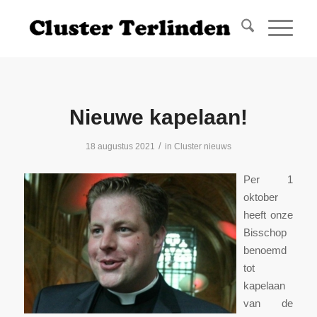
Nieuwe kapelaan!
/
18 augustus 2021
in
Cluster nieuws
Per 1
oktober
heeft onze
Bisschop
benoemd
tot
kapelaan
van de