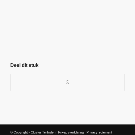
Deel dit stuk
© Copyright - Cluster Terlinden |
Privacyverklaring
|
Privacyreglement