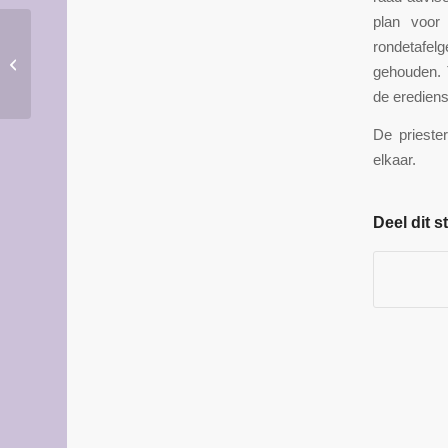
plan voor
rondetafel
Laatste Tebanneter
gehouden. 
Mert
de erediens
De priester
elkaar.
Deel dit s