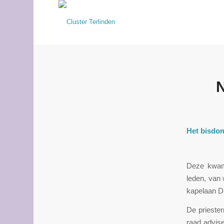
N
Het bisdom
Deze kwam 
leden, van 
kapelaan D
De prieste
raad advis