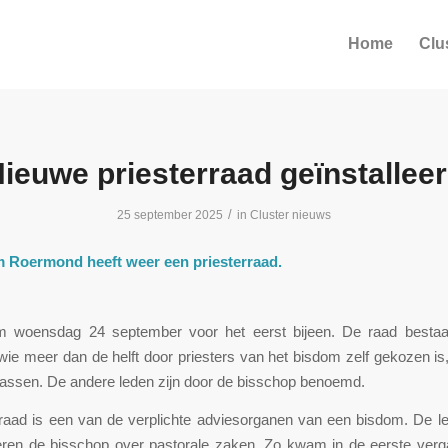
Home
Clu
ieuwe priesterraad geïnstallee
/
25 september 2025
in
Cluster nieuws
 Roermond heeft weer een priesterraad.
woensdag 24 september voor het eerst bijeen. De raad bestaat 
wie meer dan de helft door priesters van het bisdom zelf gekozen i
assen. De andere leden zijn door de bisschop benoemd.
rraad is een van de verplichte adviesorganen van een bisdom. De l
eren de bisschop over pastorale zaken. Zo kwam in de eerste verg