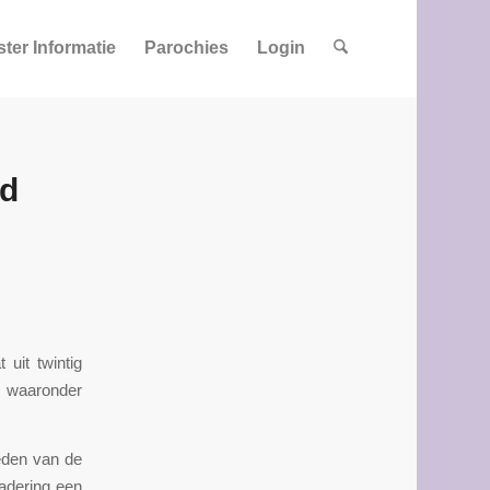
ster Informatie
Parochies
Login
rd
uit twintig
s, waaronder
eden van de
adering een