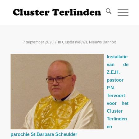
/
7 september 2020
in
Cluster nieuws
,
Nieuws Banholt
Installatie
van de
Z.E.H.
pastoor
P.N.
Tervoort
voor het
Cluster
Terlinden
en
parochie St.Barbara Scheulder