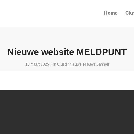
Home
Clu
Nieuwe website MELDPUNT
/
10 maart 2025
in
Cluster nieuws
,
Nieuws Banholt