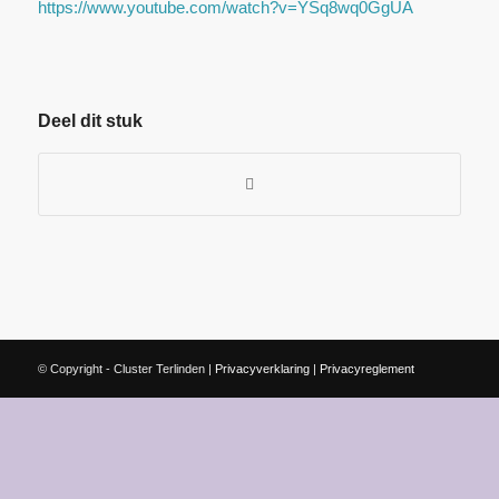
https://www.youtube.com/watch?v=YSq8wq0GgUA
Deel dit stuk
© Copyright - Cluster Terlinden |
Privacyverklaring
|
Privacyreglement