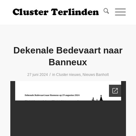
Dekenale Bedevaart naar
Banneux
/
27 juni 2024
in
Cluster nieuws
,
Nieuws Banholt