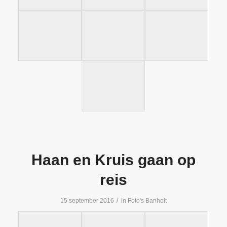
Haan en Kruis gaan op
reis
/
15 september 2016
in
Foto's Banholt