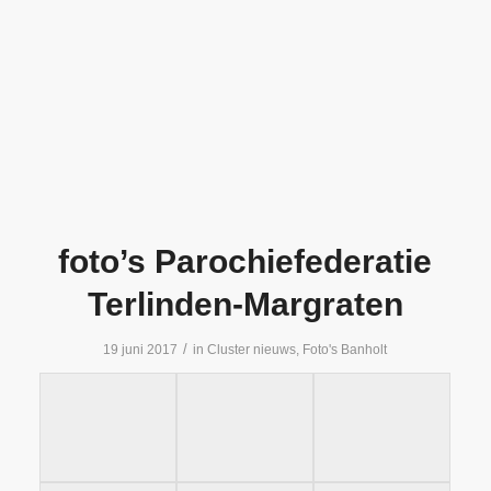
foto’s Parochiefederatie
Terlinden-Margraten
/
19 juni 2017
in
Cluster nieuws
,
Foto's Banholt