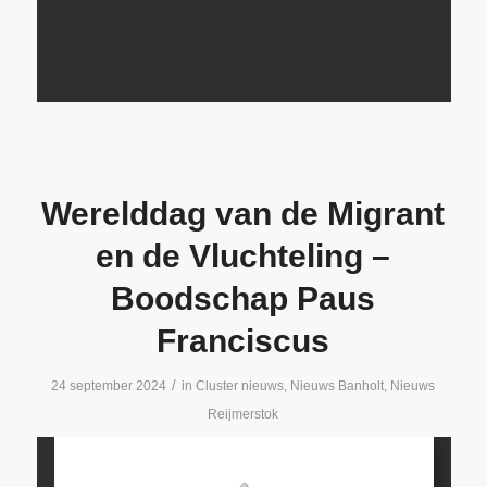
Werelddag van de Migrant
en de Vluchteling –
Boodschap Paus
Franciscus
/
24 september 2024
in
Cluster nieuws
,
Nieuws Banholt
,
Nieuws
Reijmerstok