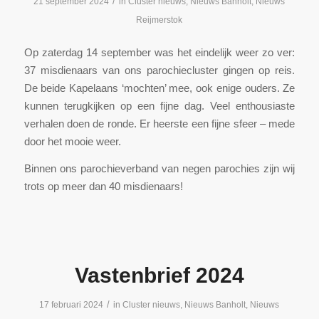
/
21 september 2024
in
Cluster nieuws
,
Nieuws Banholt
,
Nieuws
Reijmerstok
Op zaterdag 14 september was het eindelijk weer zo ver:
37 misdienaars van ons parochiecluster gingen op reis.
De beide Kapelaans ‘mochten’ mee, ook enige ouders. Ze
kunnen terugkijken op een fijne dag. Veel enthousiaste
verhalen doen de ronde. Er heerste een fijne sfeer – mede
door het mooie weer.
Binnen ons parochieverband van negen parochies zijn wij
trots op meer dan 40 misdienaars!
Vastenbrief 2024
/
17 februari 2024
in
Cluster nieuws
,
Nieuws Banholt
,
Nieuws