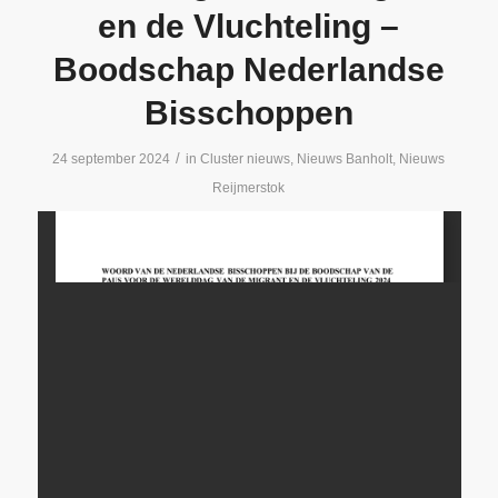
en de Vluchteling –
Boodschap Nederlandse
Bisschoppen
/
24 september 2024
in
Cluster nieuws
,
Nieuws Banholt
,
Nieuws
Reijmerstok