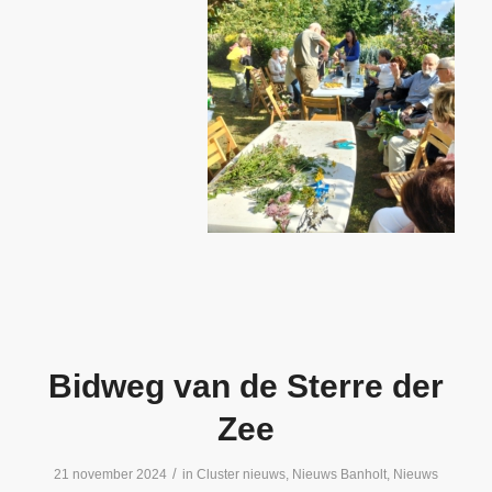
Bidweg van de Sterre der
Zee
/
21 november 2024
in
Cluster nieuws
,
Nieuws Banholt
,
Nieuws